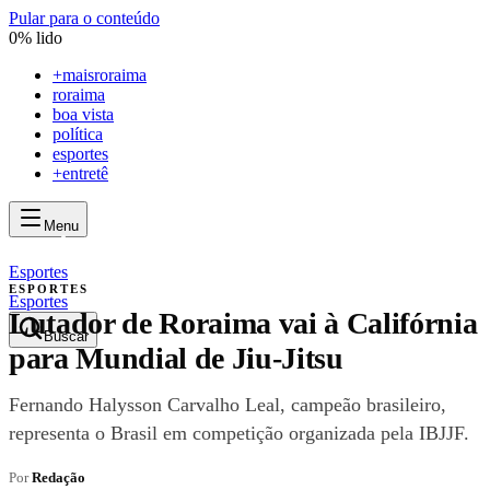
Pular para o conteúdo
0
% lido
+
maisroraima
roraima
boa vista
política
esportes
+entretê
Menu
mais
roraima
mais
roraima
Esportes
ESPORTES
Esportes
Lutador de Roraima vai à Califórnia
Buscar
para Mundial de Jiu-Jitsu
Fernando Halysson Carvalho Leal, campeão brasileiro,
representa o Brasil em competição organizada pela IBJJF.
Por
Redação