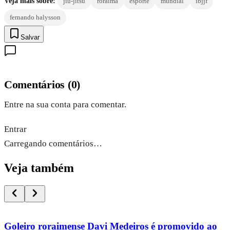
Veja mais sobre:
jiu-jitsu
roraima
esporte
mundial
ibjjf
fernando halysson
Salvar
Comentários
(
0
)
Entre na sua conta para comentar.
Entrar
Carregando comentários…
Veja também
Goleiro roraimense Davi Medeiros é promovido ao