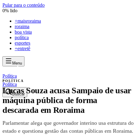
Pular para o conteúdo
0
% lido
+
maisroraima
roraima
boa vista
política
esportes
+entretê
Menu
mais
roraima
mais
roraima
Política
POLÍTICA
Política
Lucas Souza acusa Sampaio de usar
Buscar
máquina pública de forma
descarada em Roraima
Parlamentar alega que governador interino usa estrutura do
estado e questiona gestão das contas públicas em Roraima.