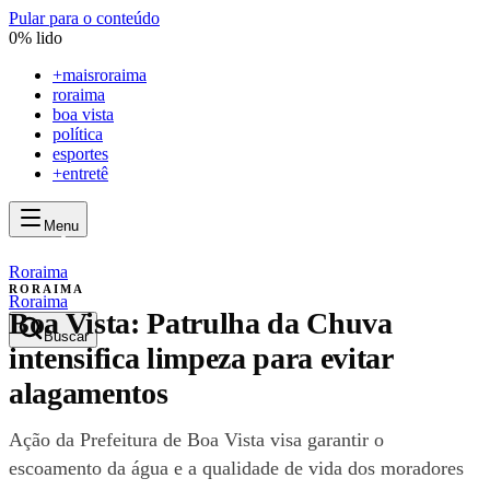
Pular para o conteúdo
0
% lido
+
maisroraima
roraima
boa vista
política
esportes
+entretê
Menu
mais
roraima
mais
roraima
Roraima
RORAIMA
Roraima
Boa Vista: Patrulha da Chuva
Buscar
intensifica limpeza para evitar
alagamentos
Ação da Prefeitura de Boa Vista visa garantir o
escoamento da água e a qualidade de vida dos moradores