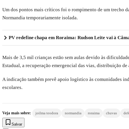
Um dos pontos mais críticos foi o rompimento de um trecho da
Normandia temporariamente isolada.
PV redefine chapa em Roraima: Rudson Leite vai à Câma
Mais de 3,5 mil crianças estão sem aulas devido às dificuldad
Estadual, a recuperação emergencial das vias, distribuição d
A indicação também prevê apoio logístico às comunidades indíg
escolares.
Veja mais sobre:
joilma teodora
normandia
roraima
chuvas
def
Salvar