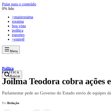
Pular para o conteúdo
0
% lido
+
maisroraima
roraima
boa vista
política
esportes
+entretê
Menu
mais
roraima
mais
roraima
Política
Política
POLÍTICA
Buscar
Joilma Teodora cobra ações 
Parlamentar pede ao Governo do Estado envio de equipes da D
Por
Redação