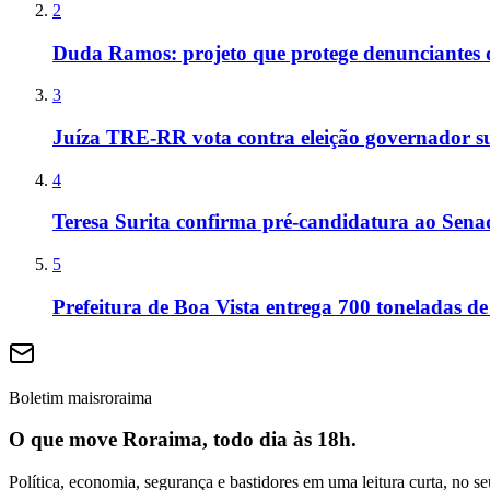
2
Duda Ramos: projeto que protege denunciantes 
3
Juíza TRE-RR vota contra eleição governador s
4
Teresa Surita confirma pré-candidatura ao Sen
5
Prefeitura de Boa Vista entrega 700 toneladas de
Boletim maisroraima
O que move Roraima, todo dia às 18h.
Política, economia, segurança e bastidores em uma leitura curta, no se