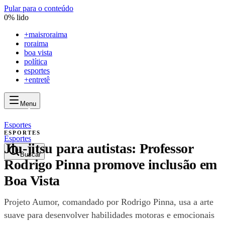
Pular para o conteúdo
0
% lido
+
maisroraima
roraima
boa vista
política
esportes
+entretê
Menu
mais
roraima
mais
roraima
Esportes
ESPORTES
Esportes
Jiu-jitsu para autistas: Professor
Buscar
Rodrigo Pinna promove inclusão em
Boa Vista
Projeto Aumor, comandado por Rodrigo Pinna, usa a arte
suave para desenvolver habilidades motoras e emocionais