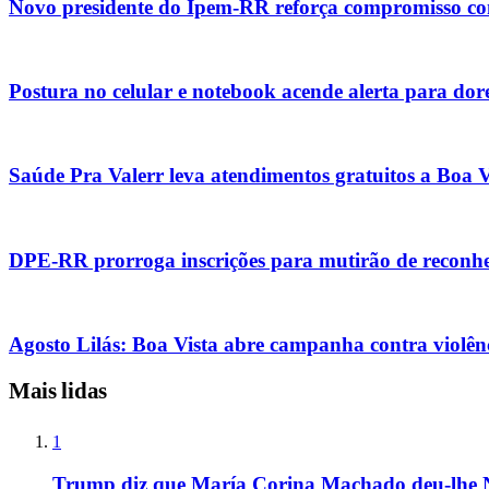
Novo presidente do Ipem-RR reforça compromisso co
Postura no celular e notebook acende alerta para dor
Saúde Pra Valerr leva atendimentos gratuitos a Boa Vi
DPE-RR prorroga inscrições para mutirão de reconhe
Agosto Lilás: Boa Vista abre campanha contra violênc
Mais lidas
1
Trump diz que María Corina Machado deu-lhe 