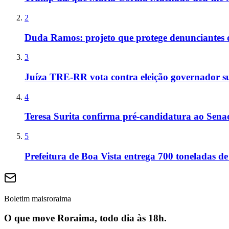
2
Duda Ramos: projeto que protege denunciantes 
3
Juíza TRE-RR vota contra eleição governador s
4
Teresa Surita confirma pré-candidatura ao Sen
5
Prefeitura de Boa Vista entrega 700 toneladas de
Boletim maisroraima
O que move Roraima, todo dia às 18h.