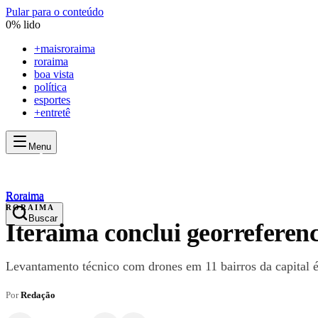
Pular para o conteúdo
0
% lido
+
maisroraima
roraima
boa vista
política
esportes
+entretê
Menu
mais
roraima
mais
roraima
Roraima
Roraima
RORAIMA
Buscar
Iteraima conclui georreferenc
Levantamento técnico com drones em 11 bairros da capital é 
Por
Redação