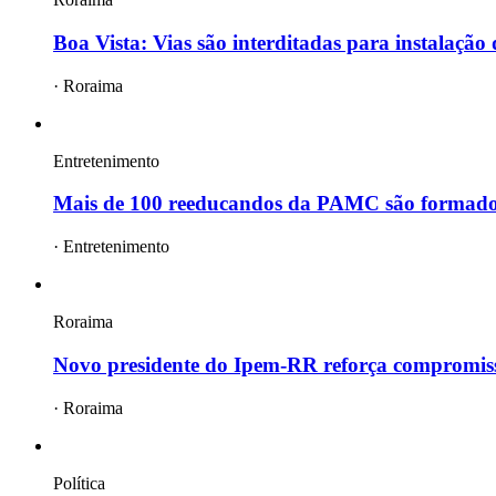
Boa Vista: Vias são interditadas para instalação
·
Roraima
Entretenimento
Mais de 100 reeducandos da PAMC são formad
·
Entretenimento
Roraima
Novo presidente do Ipem-RR reforça compromis
·
Roraima
Política