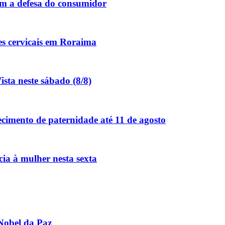
m a defesa do consumidor
es cervicais em Roraima
sta neste sábado (8/8)
cimento de paternidade até 11 de agosto
ia à mulher nesta sexta
Nobel da Paz