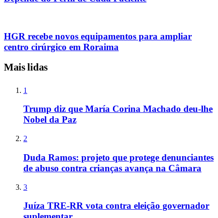
HGR recebe novos equipamentos para ampliar
centro cirúrgico em Roraima
Mais lidas
1
Trump diz que María Corina Machado deu-lhe
Nobel da Paz
2
Duda Ramos: projeto que protege denunciantes
de abuso contra crianças avança na Câmara
3
Juíza TRE-RR vota contra eleição governador
suplementar