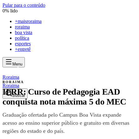
Pular para o conteúdo
0
% lido
+
maisroraima
roraima
boa vista
política
esportes
+entretê
Menu
mais
roraima
mais
roraima
Roraima
RORAIMA
Roraima
IFRR: Curso de Pedagogia EAD
Buscar
conquista nota máxima 5 do MEC
Graduação ofertada pelo Campus Boa Vista expande
acesso ao ensino superior público e gratuito em diversas
regiões do estado e do país.