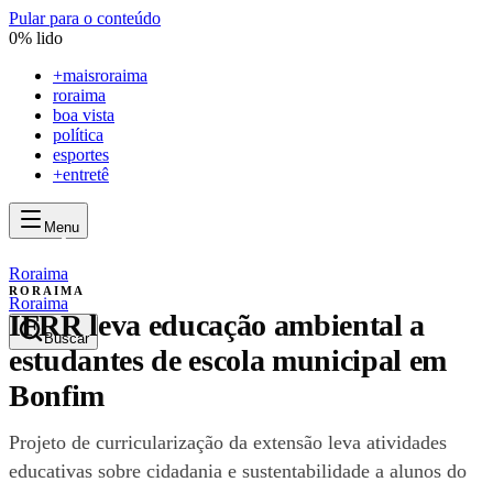
Pular para o conteúdo
0
% lido
+
maisroraima
roraima
boa vista
política
esportes
+entretê
Menu
mais
roraima
mais
roraima
Roraima
RORAIMA
Roraima
IFRR leva educação ambiental a
Buscar
estudantes de escola municipal em
Bonfim
Projeto de curricularização da extensão leva atividades
educativas sobre cidadania e sustentabilidade a alunos do