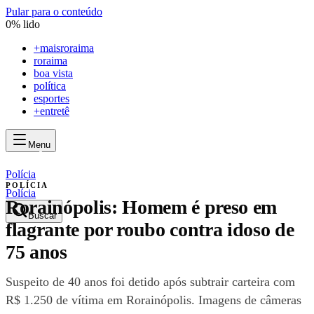
Pular para o conteúdo
0
% lido
+
maisroraima
roraima
boa vista
política
esportes
+entretê
Menu
mais
roraima
mais
roraima
Polícia
POLÍCIA
Polícia
Rorainópolis: Homem é preso em
Buscar
flagrante por roubo contra idoso de
75 anos
Suspeito de 40 anos foi detido após subtrair carteira com
R$ 1.250 de vítima em Rorainópolis. Imagens de câmeras