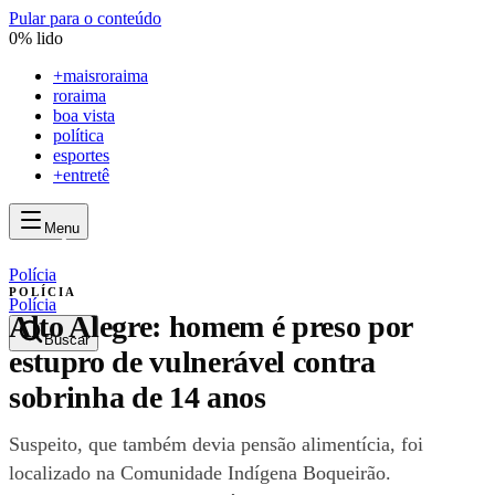
Pular para o conteúdo
0
% lido
+
maisroraima
roraima
boa vista
política
esportes
+entretê
Menu
mais
roraima
mais
roraima
Polícia
POLÍCIA
Polícia
Alto Alegre: homem é preso por
Buscar
estupro de vulnerável contra
sobrinha de 14 anos
Suspeito, que também devia pensão alimentícia, foi
localizado na Comunidade Indígena Boqueirão.