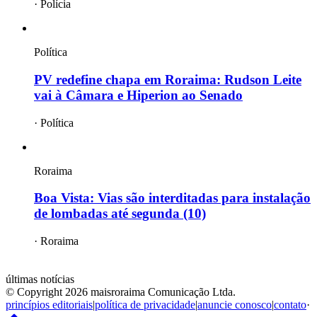
·
Polícia
Política
PV redefine chapa em Roraima: Rudson Leite
vai à Câmara e Hiperion ao Senado
·
Política
Roraima
Boa Vista: Vias são interditadas para instalação
de lombadas até segunda (10)
·
Roraima
mais
roraima
últimas notícias
© Copyright
2026
maisroraima Comunicação Ltda.
princípios editoriais
|
política de privacidade
|
anuncie conosco
|
contato
·