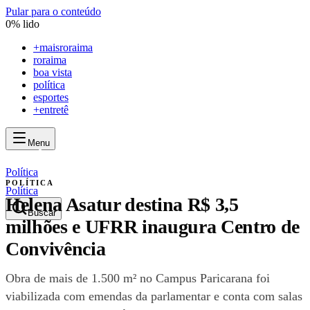
Pular para o conteúdo
0
% lido
+
maisroraima
roraima
boa vista
política
esportes
+entretê
Menu
mais
roraima
mais
roraima
Política
POLÍTICA
Política
Helena Asatur destina R$ 3,5
Buscar
milhões e UFRR inaugura Centro de
Convivência
Obra de mais de 1.500 m² no Campus Paricarana foi
viabilizada com emendas da parlamentar e conta com salas