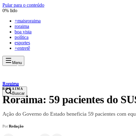
Pular para o conteúdo
0
% lido
+
maisroraima
roraima
boa vista
política
esportes
+entretê
Menu
mais
roraima
mais
roraima
Roraima
Roraima
RORAIMA
Buscar
Roraima: 59 pacientes do SU
Ação do Governo do Estado beneficia 59 pacientes com equi
Por
Redação