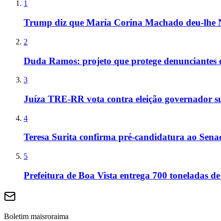
1
Trump diz que María Corina Machado deu-lhe 
2
Duda Ramos: projeto que protege denunciantes 
3
Juíza TRE-RR vota contra eleição governador s
4
Teresa Surita confirma pré-candidatura ao Sen
5
Prefeitura de Boa Vista entrega 700 toneladas de
Boletim maisroraima