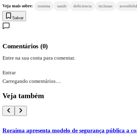
Veja mais sobre:
roraima
saude
deficiencia
inclusao
acessibili
Salvar
Comentários
(
0
)
Entre na sua conta para comentar.
Entrar
Carregando comentários…
Veja também
Roraima apresenta modelo de segurança pública a co