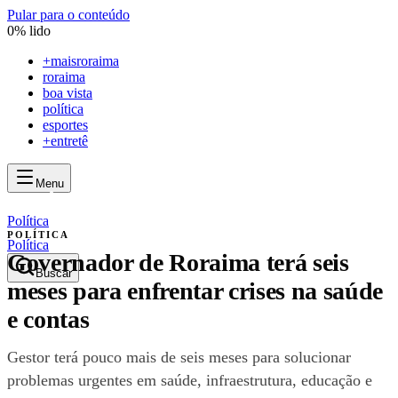
Pular para o conteúdo
0
% lido
+
maisroraima
roraima
boa vista
política
esportes
+entretê
Menu
mais
roraima
mais
roraima
Política
POLÍTICA
Política
Governador de Roraima terá seis
Buscar
meses para enfrentar crises na saúde
e contas
Gestor terá pouco mais de seis meses para solucionar
problemas urgentes em saúde, infraestrutura, educação e