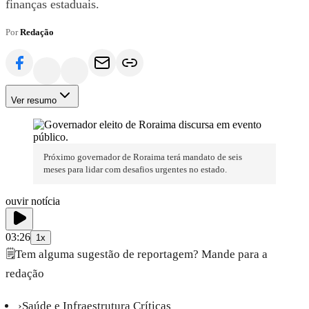
finanças estaduais.
Por
Redação
Ver resumo
Próximo governador de Roraima terá mandato de seis
meses para lidar com desafios urgentes no estado.
ouvir notícia
03:26
1x
🗒️
Tem alguma sugestão de reportagem? Mande para a
redação
›
Saúde e Infraestrutura Críticas