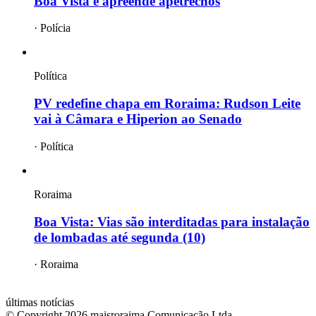
Boa Vista e apreende apetrechos
·
Polícia
Política
PV redefine chapa em Roraima: Rudson Leite
vai à Câmara e Hiperion ao Senado
·
Política
Roraima
Boa Vista: Vias são interditadas para instalação
de lombadas até segunda (10)
·
Roraima
mais
roraima
últimas notícias
© Copyright
2026
maisroraima Comunicação Ltda.