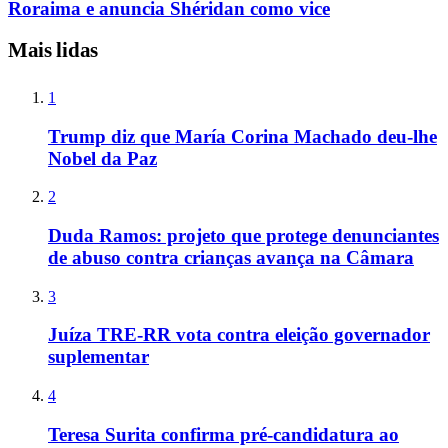
Roraima e anuncia Shéridan como vice
Mais lidas
1
Trump diz que María Corina Machado deu-lhe
Nobel da Paz
2
Duda Ramos: projeto que protege denunciantes
de abuso contra crianças avança na Câmara
3
Juíza TRE-RR vota contra eleição governador
suplementar
4
Teresa Surita confirma pré-candidatura ao