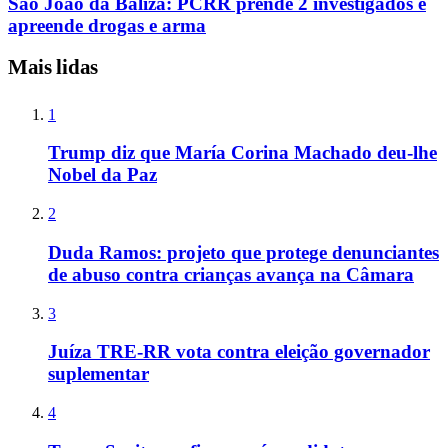
São João da Baliza: PCRR prende 2 investigados e
apreende drogas e arma
Mais lidas
1
Trump diz que María Corina Machado deu-lhe
Nobel da Paz
2
Duda Ramos: projeto que protege denunciantes
de abuso contra crianças avança na Câmara
3
Juíza TRE-RR vota contra eleição governador
suplementar
4