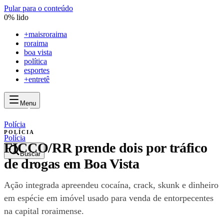
Pular para o conteúdo
0
% lido
+
maisroraima
roraima
boa vista
política
esportes
+entretê
Menu
mais
roraima
mais
roraima
Polícia
POLÍCIA
Polícia
FICCO/RR prende dois por tráfico
Buscar
de drogas em Boa Vista
Ação integrada apreendeu cocaína, crack, skunk e dinheiro
em espécie em imóvel usado para venda de entorpecentes
na capital roraimense.