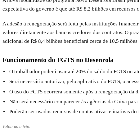
A nova modalidade do programa Novo Desenrola Brasil permite
expectativa do governo é que até R$ 8,2 bilhões em recursos
A adesão à renegociação será feita pelas instituições finance
valores diretamente aos bancos credores dos contratos. O pra
adicional de R$ 8,4 bilhões beneficiará cerca de 10,5 milhões
Funcionamento do FGTS no Desenrola
O trabalhador poderá usar até 20% do saldo do FGTS ou até
Será necessário autorizar, pelo aplicativo do FGTS, o acess
O uso do FGTS ocorrerá somente após a renegociação da d
Não será necessário comparecer às agências da Caixa para 
Poderão ser usados recursos de contas ativas e inativas do
Voltar ao início.