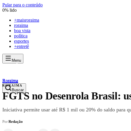
Pular para o conteúdo
0
% lido
+
maisroraima
roraima
boa vista
política
esportes
+entretê
Menu
mais
roraima
mais
roraima
Roraima
Roraima
RORAIMA
Buscar
FGTS no Desenrola Brasil: us
Iniciativa permite usar até R$ 1 mil ou 20% do saldo para qu
Por
Redação