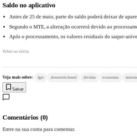
Saldo no aplicativo
Antes de 25 de maio, parte do saldo poderá deixar de apar
Segundo o MTE, a alteração ocorrerá devido ao processamen
Após o processamento, os valores residuais do saque-anive
Voltar ao início.
Veja mais sobre:
fgts
desenrola brasil
dividas
economia
minist
Salvar
Comentários
(
0
)
Entre na sua conta para comentar.