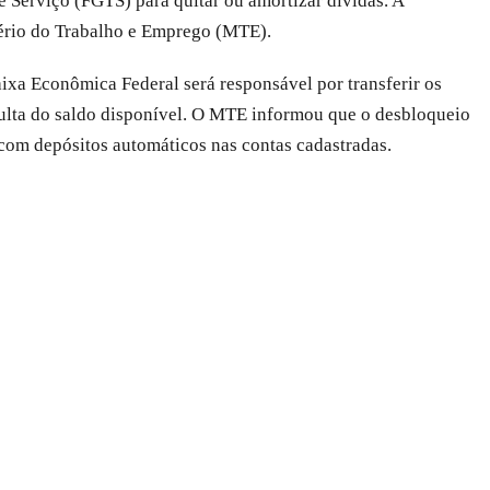
Serviço (FGTS) para quitar ou amortizar dívidas. A
tério do Trabalho e Emprego (MTE).
aixa Econômica Federal será responsável por transferir os
nsulta do saldo disponível. O MTE informou que o desbloqueio
 com depósitos automáticos nas contas cadastradas.