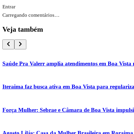
Entrar
Carregando comentários…
Veja também
Saúde Pra Valerr amplia atendimentos em Boa Vista n
Iteraima faz busca ativa em Boa Vista para regularizar
Força Mulher: Sebrae e Câmara de Boa Vista impul
Agosto Lilás: Casa da Mulher Brasileira em Roraima 