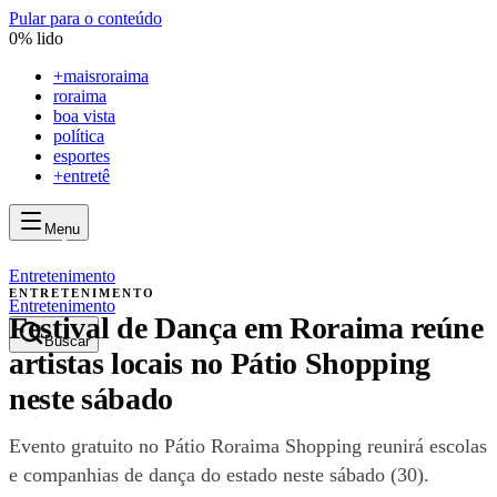
Pular para o conteúdo
0
% lido
+
maisroraima
roraima
boa vista
política
esportes
+entretê
Menu
mais
roraima
mais
roraima
Entretenimento
ENTRETENIMENTO
Entretenimento
Festival de Dança em Roraima reúne
Buscar
artistas locais no Pátio Shopping
neste sábado
Evento gratuito no Pátio Roraima Shopping reunirá escolas
e companhias de dança do estado neste sábado (30).