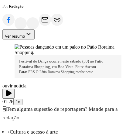
Por
Redação
Ver resumo
Festival de Dança ocorre neste sábado (30) no Pátio
Roraima Shopping, em Boa Vista. Foto: Ascom
Foto:
PRS O Pátio Roraima Shopping recebe neste.
ouvir notícia
01:26
1x
🗒️
Tem alguma sugestão de reportagem? Mande para a
redação
›
Cultura e acesso à arte