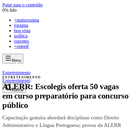
Pular para o conteúdo
0
% lido
+
maisroraima
roraima
boa vista
política
esportes
+entretê
Menu
mais
roraima
mais
roraima
Entretenimento
ENTRETENIMENTO
Entretenimento
ALERR: Escolegis oferta 50 vagas
Buscar
em curso preparatório para concurso
público
Capacitação gratuita abordará disciplinas como Direito
Administrativo e Língua Portuguesa; provas da ALERR