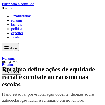
Pular para o conteúdo
0
% lido
+
maisroraima
roraima
boa vista
política
esportes
+entretê
Menu
mais
roraima
mais
roraima
Roraima
RORAIMA
Roraima
Roraima define ações de equidade
Buscar
racial e combate ao racismo nas
escolas
Plano estadual prevê formação docente, debates sobre
autodeclaração racial e seminário em novembro.