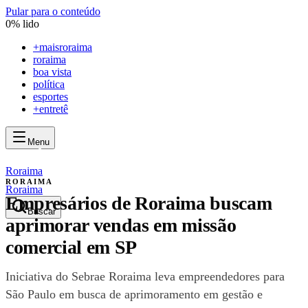
Pular para o conteúdo
0
% lido
+
maisroraima
roraima
boa vista
política
esportes
+entretê
Menu
mais
roraima
mais
roraima
Roraima
RORAIMA
Roraima
Empresários de Roraima buscam
Buscar
aprimorar vendas em missão
comercial em SP
Iniciativa do Sebrae Roraima leva empreendedores para
São Paulo em busca de aprimoramento em gestão e