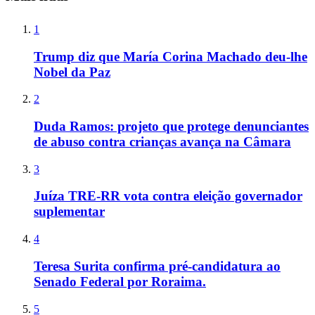
1
Trump diz que María Corina Machado deu-lhe
Nobel da Paz
2
Duda Ramos: projeto que protege denunciantes
de abuso contra crianças avança na Câmara
3
Juíza TRE-RR vota contra eleição governador
suplementar
4
Teresa Surita confirma pré-candidatura ao
Senado Federal por Roraima.
5