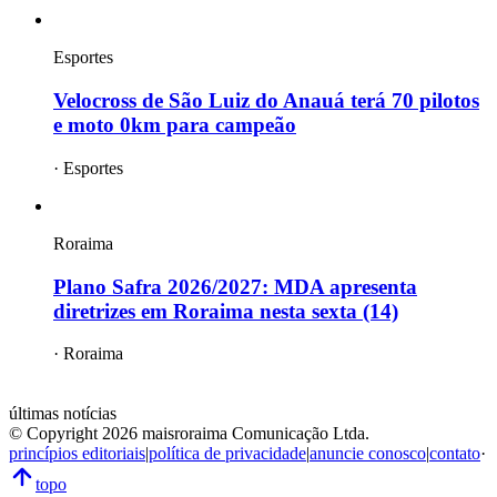
Esportes
Velocross de São Luiz do Anauá terá 70 pilotos
e moto 0km para campeão
·
Esportes
Roraima
Plano Safra 2026/2027: MDA apresenta
diretrizes em Roraima nesta sexta (14)
·
Roraima
mais
roraima
últimas notícias
© Copyright
2026
maisroraima Comunicação Ltda.
princípios editoriais
|
política de privacidade
|
anuncie conosco
|
contato
·
topo