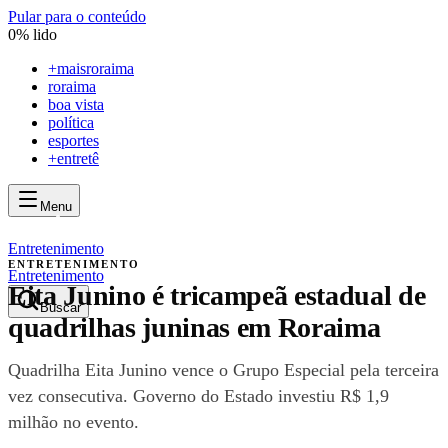
Pular para o conteúdo
0
% lido
+
maisroraima
roraima
boa vista
política
esportes
+entretê
Menu
mais
roraima
mais
roraima
Entretenimento
ENTRETENIMENTO
Entretenimento
Eita Junino é tricampeã estadual de
Buscar
quadrilhas juninas em Roraima
Quadrilha Eita Junino vence o Grupo Especial pela terceira
vez consecutiva. Governo do Estado investiu R$ 1,9
milhão no evento.