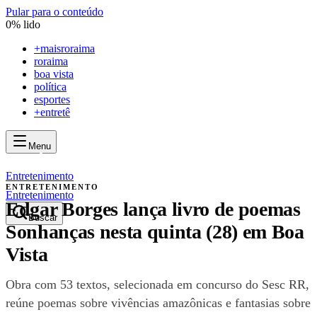
Pular para o conteúdo
0
% lido
+
maisroraima
roraima
boa vista
política
esportes
+entretê
Menu
mais
roraima
mais
roraima
Entretenimento
ENTRETENIMENTO
Entretenimento
Edgar Borges lança livro de poemas
Buscar
Sonhanças nesta quinta (28) em Boa
Vista
Obra com 53 textos, selecionada em concurso do Sesc RR,
reúne poemas sobre vivências amazônicas e fantasias sobre