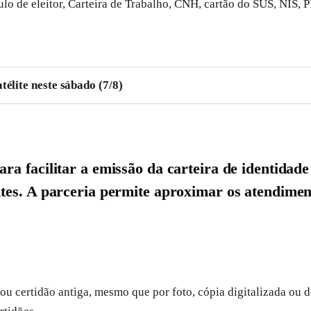
o de eleitor, Carteira de Trabalho, CNH, cartão do SUS, NIS, PI
télite neste sábado (7/8)
a facilitar a emissão da carteira de identidade 
ntes. A parceria permite aproximar os atendime
G ou certidão antiga, mesmo que por foto, cópia digitalizada o