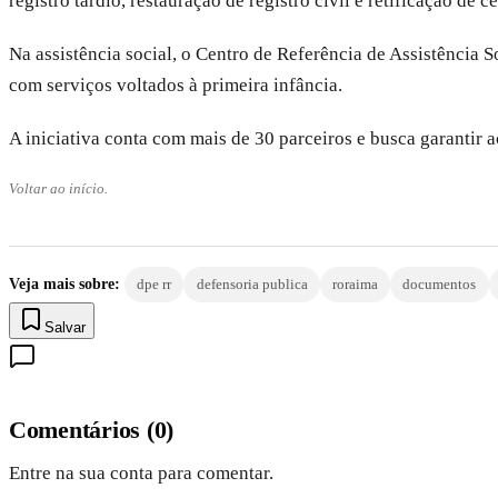
registro tardio, restauração de registro civil e retificação de ce
Na assistência social, o Centro de Referência de Assistência
com serviços voltados à primeira infância.
A iniciativa conta com mais de 30 parceiros e busca garantir a
Voltar ao início.
Veja mais sobre:
dpe rr
defensoria publica
roraima
documentos
Salvar
Comentários
(
0
)
Entre na sua conta para comentar.