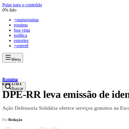
Pular para o conteúdo
0
% lido
+
maisroraima
roraima
boa vista
política
esportes
+entretê
Menu
mais
roraima
mais
roraima
Roraima
Roraima
RORAIMA
Buscar
DPE-RR leva emissão de identi
Ação Defensoria Solidária oferece serviços gratuitos na E
Por
Redação