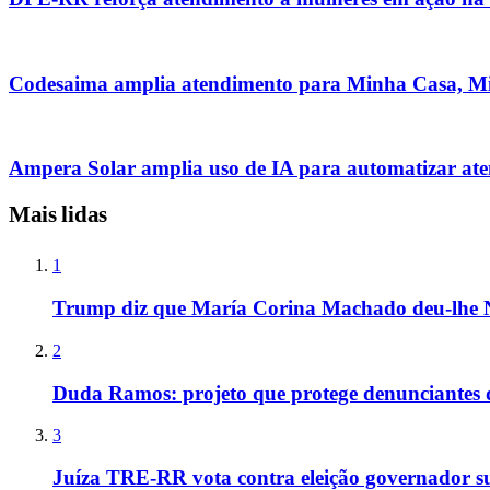
Codesaima amplia atendimento para Minha Casa, M
Ampera Solar amplia uso de IA para automatizar at
Mais lidas
1
Trump diz que María Corina Machado deu-lhe 
2
Duda Ramos: projeto que protege denunciantes 
3
Juíza TRE-RR vota contra eleição governador s