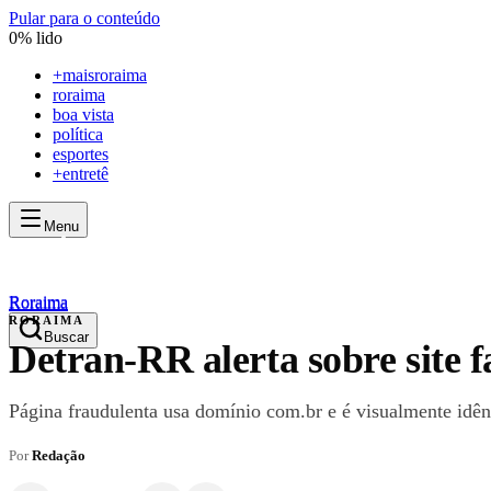
Pular para o conteúdo
0
% lido
+
maisroraima
roraima
boa vista
política
esportes
+entretê
Menu
mais
roraima
mais
roraima
Roraima
Roraima
RORAIMA
Buscar
Detran-RR alerta sobre site 
Página fraudulenta usa domínio com.br e é visualmente idên
Por
Redação