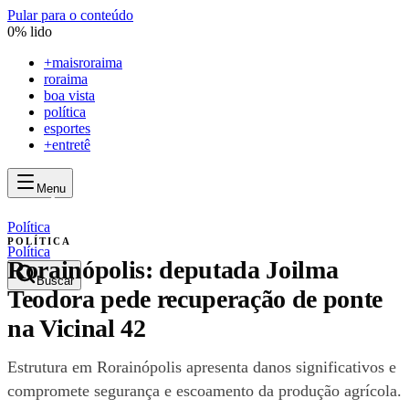
Pular para o conteúdo
0
% lido
+
maisroraima
roraima
boa vista
política
esportes
+entretê
Menu
mais
roraima
mais
roraima
Política
POLÍTICA
Política
Rorainópolis: deputada Joilma
Buscar
Teodora pede recuperação de ponte
na Vicinal 42
Estrutura em Rorainópolis apresenta danos significativos e
compromete segurança e escoamento da produção agrícola.