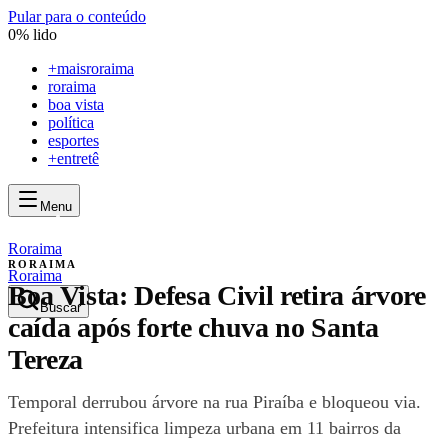
Pular para o conteúdo
0
% lido
+
maisroraima
roraima
boa vista
política
esportes
+entretê
Menu
mais
roraima
mais
roraima
Roraima
RORAIMA
Roraima
Boa Vista: Defesa Civil retira árvore
Buscar
caída após forte chuva no Santa
Tereza
Temporal derrubou árvore na rua Piraíba e bloqueou via.
Prefeitura intensifica limpeza urbana em 11 bairros da