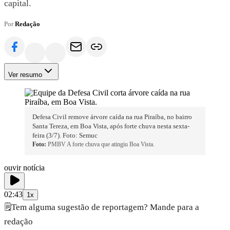
capital.
Por
Redação
Ver resumo
Defesa Civil remove árvore caída na rua Piraíba, no bairro
Santa Tereza, em Boa Vista, após forte chuva nesta sexta-
feira (3/7). Foto: Semuc
Foto:
PMBV A forte chuva que atingiu Boa Vista.
ouvir notícia
02:43
1x
🗒️
Tem alguma sugestão de reportagem? Mande para a
redação