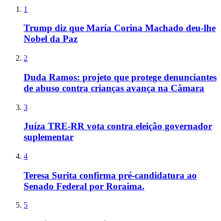
1
Trump diz que María Corina Machado deu-lhe
Nobel da Paz
2
Duda Ramos: projeto que protege denunciantes
de abuso contra crianças avança na Câmara
3
Juíza TRE-RR vota contra eleição governador
suplementar
4
Teresa Surita confirma pré-candidatura ao
Senado Federal por Roraima.
5