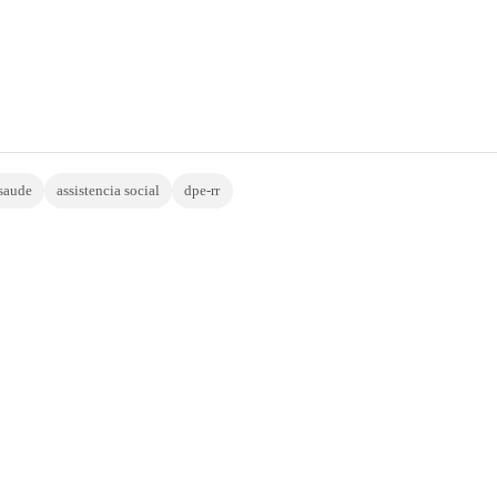
saude
assistencia social
dpe-rr