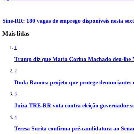
Sine-RR: 180 vagas de emprego disponíveis nesta sexta
Mais lidas
1
Trump diz que María Corina Machado deu-lhe 
2
Duda Ramos: projeto que protege denunciantes 
3
Juíza TRE-RR vota contra eleição governador s
4
Teresa Surita confirma pré-candidatura ao Sen