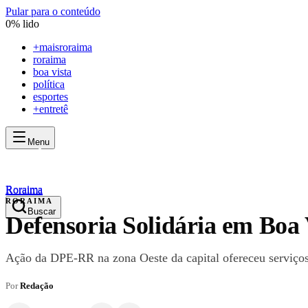
Pular para o conteúdo
0
% lido
+
maisroraima
roraima
boa vista
política
esportes
+entretê
Menu
mais
roraima
mais
roraima
Roraima
Roraima
RORAIMA
Buscar
Defensoria Solidária em Boa 
Ação da DPE-RR na zona Oeste da capital ofereceu serviços 
Por
Redação