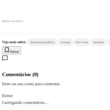
Voltar ao início.
Veja mais sobre:
defensoria publica
roraima
boa vista
autismo
Salvar
Comentários
(
0
)
Entre na sua conta para comentar.
Entrar
Carregando comentários…