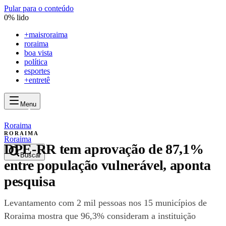
Pular para o conteúdo
0
% lido
+
maisroraima
roraima
boa vista
política
esportes
+entretê
Menu
mais
roraima
mais
roraima
Roraima
RORAIMA
Roraima
DPE-RR tem aprovação de 87,1%
Buscar
entre população vulnerável, aponta
pesquisa
Levantamento com 2 mil pessoas nos 15 municípios de
Roraima mostra que 96,3% consideram a instituição