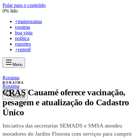
Pular para o conteúdo
0
% lido
+
maisroraima
roraima
boa vista
política
esportes
+entretê
Menu
mais
roraima
mais
roraima
Roraima
RORAIMA
Roraima
CRAS Cauamé oferece vacinação,
Buscar
pesagem e atualização do Cadastro
Único
Iniciativa das secretarias SEMADS e SMSA atendeu
moradores do Jardim Floresta com serviços para cumprir