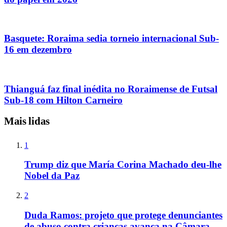
Basquete: Roraima sedia torneio internacional Sub-
16 em dezembro
Thianguá faz final inédita no Roraimense de Futsal
Sub-18 com Hilton Carneiro
Mais lidas
1
Trump diz que María Corina Machado deu-lhe
Nobel da Paz
2
Duda Ramos: projeto que protege denunciantes
de abuso contra crianças avança na Câmara