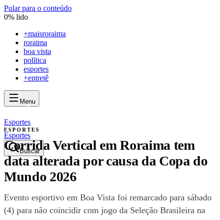
Pular para o conteúdo
0
% lido
+
maisroraima
roraima
boa vista
política
esportes
+entretê
Menu
mais
roraima
mais
roraima
Esportes
ESPORTES
Esportes
Corrida Vertical em Roraima tem
Buscar
data alterada por causa da Copa do
Mundo 2026
Evento esportivo em Boa Vista foi remarcado para sábado
(4) para não coincidir com jogo da Seleção Brasileira na