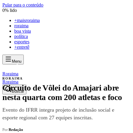
Pular para o conteúdo
0
% lido
+
maisroraima
roraima
boa vista
política
esportes
+entretê
Menu
mais
roraima
mais
roraima
Roraima
RORAIMA
Roraima
Circuito de Vôlei do Amajari abre
Buscar
nesta quarta com 200 atletas e foco
Evento do IFRR integra projeto de inclusão social e
esporte regional com 27 equipes inscritas.
Por
Redação