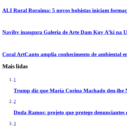
ALI Rural Roraima: 5 novos bolsistas iniciam forma
Navibv inaugura Galeria de Arte Dam Kuy A’ki na U
Coral ArtCanto amplia conhecimento de ambiental em
Mais lidas
1
Trump diz que María Corina Machado deu-lhe 
2
Duda Ramos: projeto que protege denunciantes 
3