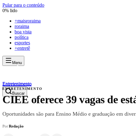
Pular para o conteúdo
0
% lido
+
maisroraima
roraima
boa vista
política
esportes
+entretê
Menu
mais
roraima
mais
roraima
Entretenimento
Entretenimento
ENTRETENIMENTO
Buscar
CIEE oferece 39 vagas de es
Oportunidades são para Ensino Médio e graduação em diversa
Por
Redação