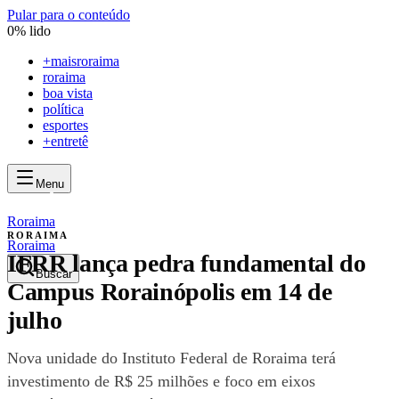
Pular para o conteúdo
0
% lido
+
maisroraima
roraima
boa vista
política
esportes
+entretê
Menu
mais
roraima
mais
roraima
Roraima
RORAIMA
Roraima
IFRR lança pedra fundamental do
Buscar
Campus Rorainópolis em 14 de
julho
Nova unidade do Instituto Federal de Roraima terá
investimento de R$ 25 milhões e foco em eixos