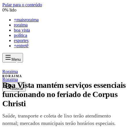
Pular para o conteúdo
0
% lido
+
maisroraima
roraima
boa vista
política
esportes
+entretê
Menu
mais
roraima
mais
roraima
Roraima
RORAIMA
Roraima
Boa Vista mantém serviços essenciais
Buscar
funcionando no feriado de Corpus
Christi
Saúde, transporte e coleta de lixo terão atendimento
normal; mercados municipais terão horários especiais.