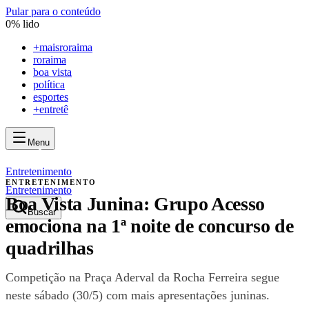
Pular para o conteúdo
0
% lido
+
maisroraima
roraima
boa vista
política
esportes
+entretê
Menu
mais
roraima
mais
roraima
Entretenimento
ENTRETENIMENTO
Entretenimento
Boa Vista Junina: Grupo Acesso
Buscar
emociona na 1ª noite de concurso de
quadrilhas
Competição na Praça Aderval da Rocha Ferreira segue
neste sábado (30/5) com mais apresentações juninas.