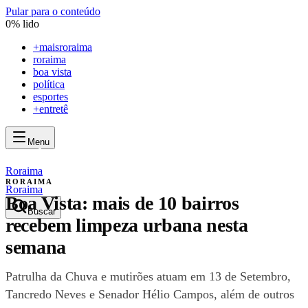
Pular para o conteúdo
0
% lido
+
maisroraima
roraima
boa vista
política
esportes
+entretê
Menu
mais
roraima
mais
roraima
Roraima
RORAIMA
Roraima
Boa Vista: mais de 10 bairros
Buscar
recebem limpeza urbana nesta
semana
Patrulha da Chuva e mutirões atuam em 13 de Setembro,
Tancredo Neves e Senador Hélio Campos, além de outros