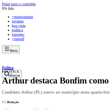
Pular para o conteúdo
0
% lido
+
maisroraima
roraima
boa vista
política
esportes
+entretê
Menu
mais
roraima
mais
roraima
Política
Política
POLÍTICA
Buscar
Arthur destaca Bonfim como 
Candidato Arthur (PL) esteve no município nesta quarta-feira
Por
Redação