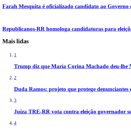
Farah Mesquita é oficializado candidato ao Governo
Republicanos-RR homologa candidaturas para eleiçõ
Mais lidas
1
Trump diz que María Corina Machado deu-lhe 
2
Duda Ramos: projeto que protege denunciantes 
3
Juíza TRE-RR vota contra eleição governador s
4