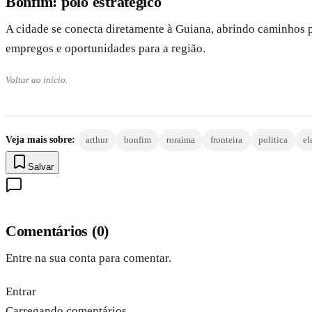
Bonfim: polo estratégico
A cidade se conecta diretamente à Guiana, abrindo caminhos p
empregos e oportunidades para a região.
Voltar ao início.
Veja mais sobre:
arthur
bonfim
roraima
fronteira
politica
el
Salvar
Comentários
(
0
)
Entre na sua conta para comentar.
Entrar
Carregando comentários…