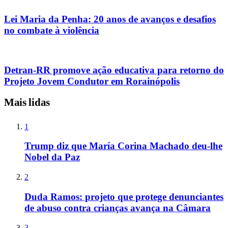
Lei Maria da Penha: 20 anos de avanços e desafios
no combate à violência
Detran-RR promove ação educativa para retorno do
Projeto Jovem Condutor em Rorainópolis
Mais lidas
1
Trump diz que María Corina Machado deu-lhe
Nobel da Paz
2
Duda Ramos: projeto que protege denunciantes
de abuso contra crianças avança na Câmara
3