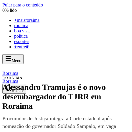
Pular para o conteúdo
0
% lido
+
maisroraima
roraima
boa vista
política
esportes
+entretê
Menu
mais
roraima
mais
roraima
Roraima
RORAIMA
Roraima
Alessandro Tramujas é o novo
Buscar
desembargador do TJRR em
Roraima
Procurador de Justiça integra a Corte estadual após
nomeação do governador Soldado Sampaio, em vaga