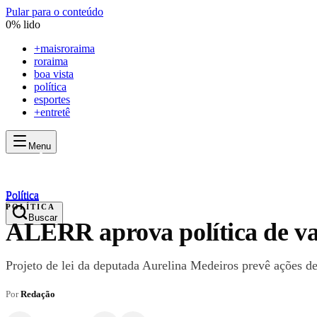
Pular para o conteúdo
0
% lido
+
maisroraima
roraima
boa vista
política
esportes
+entretê
Menu
mais
roraima
mais
roraima
Política
Política
POLÍTICA
Buscar
ALERR aprova política de va
Projeto de lei da deputada Aurelina Medeiros prevê ações de
Por
Redação