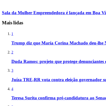
Sala da Mulher Empreendedora é lançada em Boa Vi
Mais lidas
1
Trump diz que María Corina Machado deu-lhe 
2
Duda Ramos: projeto que protege denunciantes 
3
Juíza TRE-RR vota contra eleição governador s
4
Teresa Surita confirma pré-candidatura ao Sen