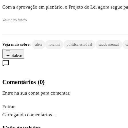
Com a aprovação em plenário, o Projeto de Lei agora segue pa
Voltar ao início.
Veja mais sobre:
alerr
roraima
politica estadual
saude mental
c
Salvar
Comentários
(
0
)
Entre na sua conta para comentar.
Entrar
Carregando comentários…