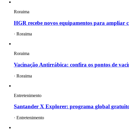
Roraima
HGR recebe novos equipamentos para ampliar c
·
Roraima
Roraima
Vacinação Antirrábica: confira os pontos de vac
·
Roraima
Entretenimento
Santander X Explorer: programa global gratuito
·
Entretenimento