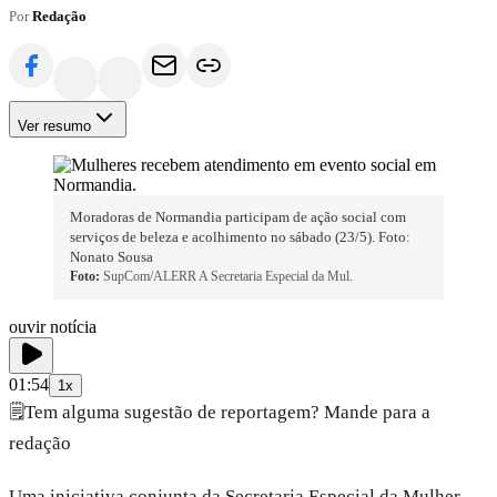
Por
Redação
Ver resumo
Moradoras de Normandia participam de ação social com
serviços de beleza e acolhimento no sábado (23/5). Foto:
Nonato Sousa
Foto:
SupCom/ALERR A Secretaria Especial da Mul.
ouvir notícia
01:54
1x
🗒️
Tem alguma sugestão de reportagem? Mande para a
redação
Uma iniciativa conjunta da Secretaria Especial da Mulher