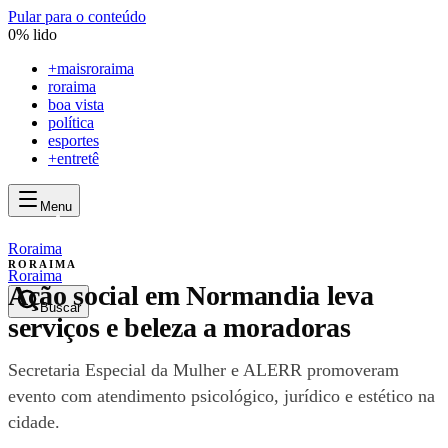
Pular para o conteúdo
0
% lido
+
maisroraima
roraima
boa vista
política
esportes
+entretê
Menu
mais
roraima
mais
roraima
Roraima
RORAIMA
Roraima
Ação social em Normandia leva
Buscar
serviços e beleza a moradoras
Secretaria Especial da Mulher e ALERR promoveram
evento com atendimento psicológico, jurídico e estético na
cidade.