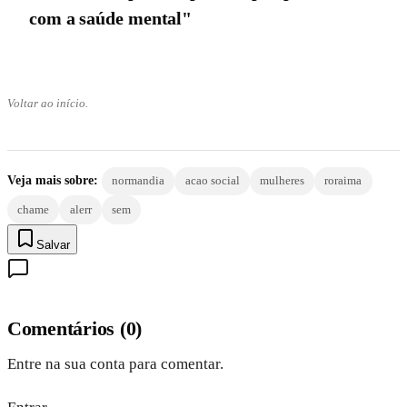
com a saúde mental"
Voltar ao início.
Veja mais sobre:
normandia
acao social
mulheres
roraima
chame
alerr
sem
Salvar
Comentários
(
0
)
Entre na sua conta para comentar.