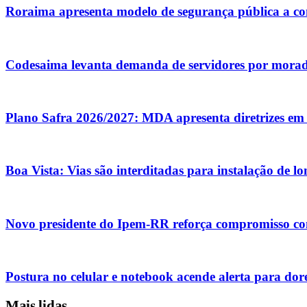
Roraima apresenta modelo de segurança pública a co
Codesaima levanta demanda de servidores por mora
Plano Safra 2026/2027: MDA apresenta diretrizes em 
Boa Vista: Vias são interditadas para instalação de l
Novo presidente do Ipem-RR reforça compromisso co
Postura no celular e notebook acende alerta para dor
Mais lidas