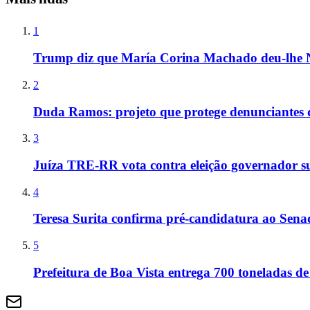
1
Trump diz que María Corina Machado deu-lhe 
2
Duda Ramos: projeto que protege denunciantes 
3
Juíza TRE-RR vota contra eleição governador s
4
Teresa Surita confirma pré-candidatura ao Sen
5
Prefeitura de Boa Vista entrega 700 toneladas de