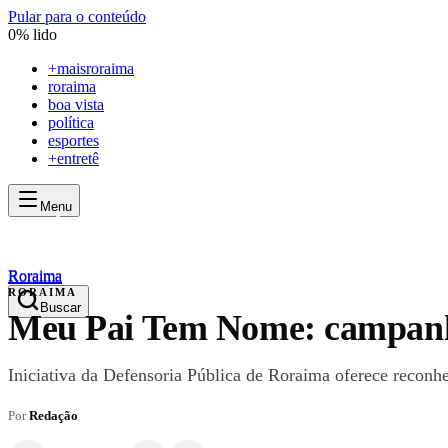
Pular para o conteúdo
0
% lido
+
maisroraima
roraima
boa vista
política
esportes
+entretê
Menu
mais
roraima
mais
roraima
Roraima
Roraima
RORAIMA
Buscar
Meu Pai Tem Nome: campanha
Iniciativa da Defensoria Pública de Roraima oferece reconh
Por
Redação