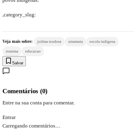
povos indígenas.
,category_slug:
Veja mais sobre:
joilma teodora
uiramuta
escola indigena
roraima
educacao
Salvar
Comentários
(
0
)
Entre na sua conta para comentar.
Entrar
Carregando comentários…