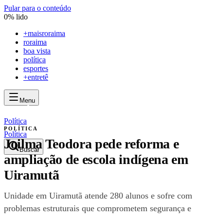
Pular para o conteúdo
0
% lido
+
maisroraima
roraima
boa vista
política
esportes
+entretê
Menu
mais
roraima
mais
roraima
Política
POLÍTICA
Política
Joilma Teodora pede reforma e
Buscar
ampliação de escola indígena em
Uiramutã
Unidade em Uiramutã atende 280 alunos e sofre com
problemas estruturais que comprometem segurança e