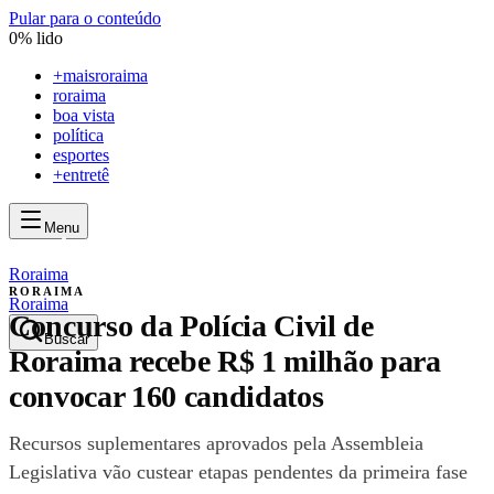
Pular para o conteúdo
0
% lido
+
maisroraima
roraima
boa vista
política
esportes
+entretê
Menu
mais
roraima
mais
roraima
Roraima
RORAIMA
Roraima
Concurso da Polícia Civil de
Buscar
Roraima recebe R$ 1 milhão para
convocar 160 candidatos
Recursos suplementares aprovados pela Assembleia
Legislativa vão custear etapas pendentes da primeira fase