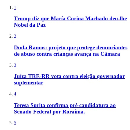
1
Trump diz que María Corina Machado deu-lhe
Nobel da Paz
2
Duda Ramos: projeto que protege denunciantes
de abuso contra crianças avança na Câmara
3
Juíza TRE-RR vota contra eleição governador
suplementar
4
Teresa Surita confirma pré-candidatura ao
Senado Federal por Roraima.
5