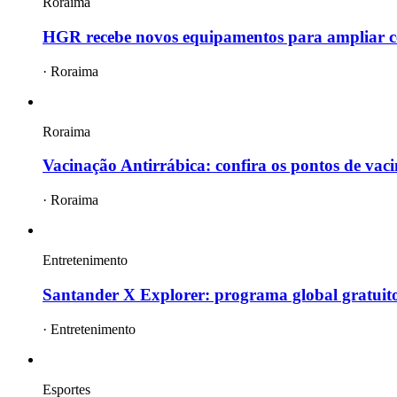
Roraima
HGR recebe novos equipamentos para ampliar c
·
Roraima
Roraima
Vacinação Antirrábica: confira os pontos de vac
·
Roraima
Entretenimento
Santander X Explorer: programa global gratuito
·
Entretenimento
Esportes