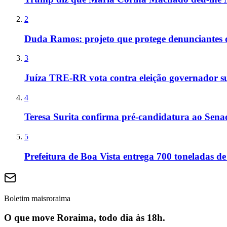
2
Duda Ramos: projeto que protege denunciantes 
3
Juíza TRE-RR vota contra eleição governador s
4
Teresa Surita confirma pré-candidatura ao Sen
5
Prefeitura de Boa Vista entrega 700 toneladas de
Boletim maisroraima
O que move Roraima, todo dia às 18h.