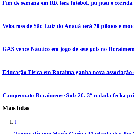
Fim de semana em RR terá futebol, jiu jitsu e corrida
Velocross de São Luiz do Anauá terá 70 pilotos e m
GAS vence Náutico em jogo de sete gols no Roraimen
Educação Física em Roraima ganha nova associação c
Campeonato Roraimense Sub-20: 3ª rodada fecha prim
Mais lidas
1
Trump diz que María Corina Machado deu-lhe 