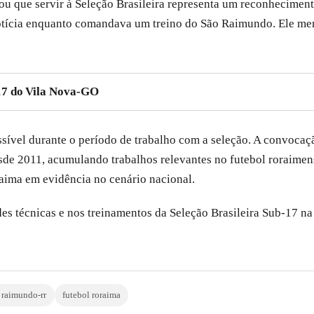
 que servir à Seleção Brasileira representa um reconhecimento 
tícia enquanto comandava um treino do São Raimundo. Ele menci
17 do Vila Nova-GO
ossível durante o período de trabalho com a seleção. A convoc
e 2011, acumulando trabalhos relevantes no futebol roraimense
aima em evidência no cenário nacional.
des técnicas e nos treinamentos da Seleção Brasileira Sub-17 n
 raimundo-rr
futebol roraima