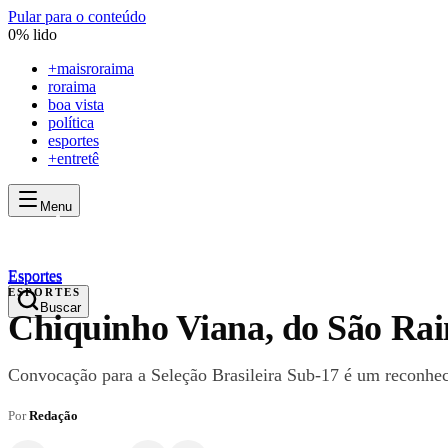
Pular para o conteúdo
0
% lido
+
maisroraima
roraima
boa vista
política
esportes
+entretê
Menu
mais
roraima
mais
roraima
Esportes
Esportes
ESPORTES
Buscar
Chiquinho Viana, do São Rai
Convocação para a Seleção Brasileira Sub-17 é um reconheci
Por
Redação