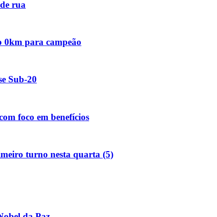
 de rua
oto 0km para campeão
se Sub-20
om foco em benefícios
eiro turno nesta quarta (5)
Nobel da Paz