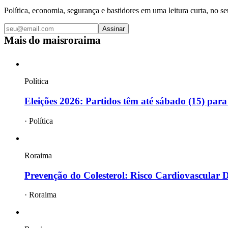
Política, economia, segurança e bastidores em uma leitura curta, no se
Assinar
Mais do
maisroraima
Política
Eleições 2026: Partidos têm até sábado (15) para
·
Política
Roraima
Prevenção do Colesterol: Risco Cardiovascular 
·
Roraima